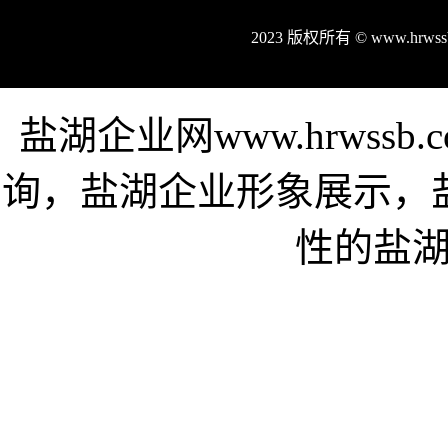
2023 版权所有 © www.hr
盐湖企业网www.hrwss
询，盐湖企业形象展示，
性的盐