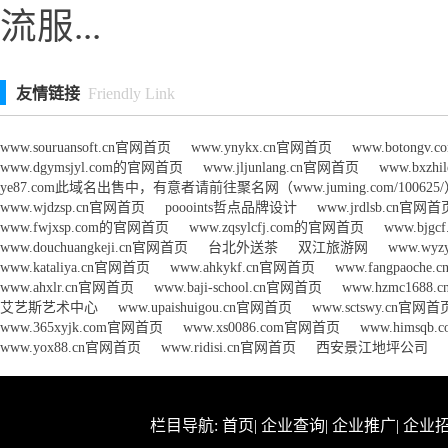
流服...
友情链接
Friendly Link
www.souruansoft.cn官网首页
www.ynykx.cn官网首页
www.botongv
www.dgymsjyl.com的官网首页
www.jljunlang.cn官网首页
www.bxzh
ye87.com此域名出售中，有意者请前往聚名网（www.juming.com/100
www.wjdzsp.cn官网首页
poooints哲点品牌设计
www.jrdlsb.cn官网首
www.fwjxsp.com的官网首页
www.zqsylcfj.com的官网首页
www.bjg
www.douchuangkeji.cn官网首页
台北外送茶
双江旅游网
www.wy
www.kataliya.cn官网首页
www.ahkykf.cn官网首页
www.fangpaoch
www.ahxlr.cn官网首页
www.baji-school.cn官网首页
www.hzmc1688
艾艺斯艺术中心
www.upaishuigou.cn官网首页
www.sctswy.cn官网首
www.365xyjk.com官网首页
www.xs0086.com官网首页
www.himsqb
www.yox88.cn官网首页
www.ridisi.cn官网首页
西安景江地坪公司
栏目导航:
首页
|
企业查询
|
企业推广
|
企业