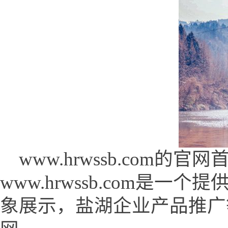
www.hrwssb.com的官网首页 
www.hrwssb.com是
象展示，盐湖企业产品推广