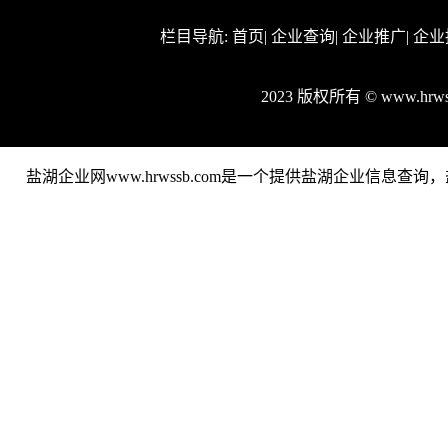
栏目导航:
首页
|
企业查询
|
企业推广
|
企业
2023 版权所有 © www.h
盐湖企业网www.hrwssb.com是一个提供盐湖企业信